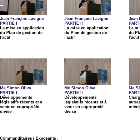
Jean-François Lavigne
Jean-François Lavigne
Jean-
PARTIE I
PARTIE II
PARTI
La mise en application
La mise en application
La mi
du Plan de gestion de
du Plan de gestion de
du Pl
l'actif
l'actif
l'actif
Me Simon Oliva
Me Simon Oliva
Me Sé
PARTIE I
PARTIE II
PARTI
Développements
Développements
Char
législatifs récents et à
législatifs récents et à
autres
venir en copropriété
venir en copropriété
intér
divise
divise
Commanditaires / Exposants :