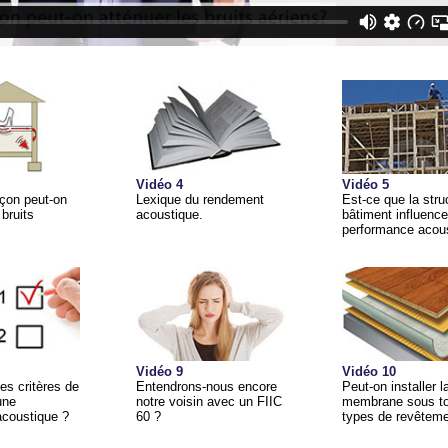
Vidéo 4
Vidéo 5
açon peut-on
Lexique du rendement
Est-ce que la stru
 bruits
acoustique.
bâtiment influence
performance acou
Vidéo 9
Vidéo 10
es critères de
Entendrons-nous encore
Peut-on installer
une
notre voisin avec un FIIC
membrane sous to
coustique ?
60 ?
types de revêteme