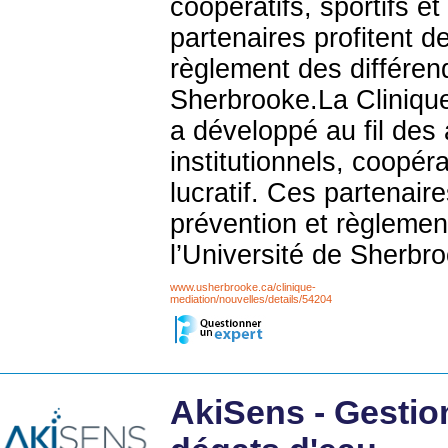
coopératifs, sportifs e
partenaires profitent 
règlement des différend
Sherbrooke.La Clinique
a développé au fil des 
institutionnels, coopér
lucratif. Ces partenair
prévention et règlement
l’Université de Sherbr
www.usherbrooke.ca/clinique-
mediation/nouvelles/details/54204
AkiSens - Gestio