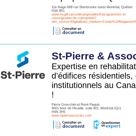
11e étage-688 rue Sherbrooke ouest Montréal, Québec
H3A 3R1
www.mcgill.ca/continuingstudies/fr/programmes-et-
cours/gestion-de-copropriete?
utm_source=Digital&utm_medium=Condo%20Magazin
St-Pierre & Asso
Expertise en rehabilita
d’édifices résidentiels
institutionnels au Can
!
Pierre Gnocchini et René Paquin
9001 boul. de l'Acadie, suite 901, Montréal (Qc)
H4N 3H5
www.stpierreassocies.com