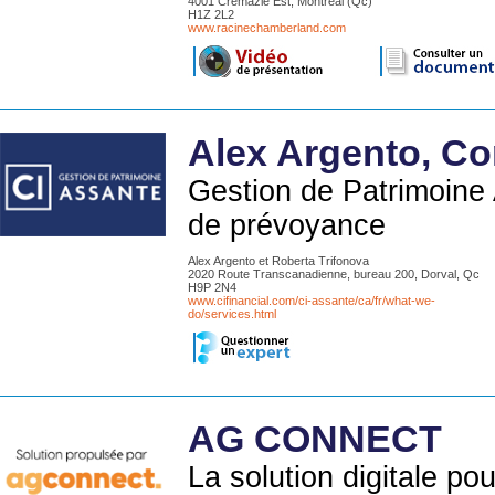
4001 Crémazie Est, Montréal (Qc)
H1Z 2L2
www.racinechamberland.com
Alex Argento, Co
Gestion de Patrimoine 
de prévoyance
Alex Argento et Roberta Trifonova
2020 Route Transcanadienne, bureau 200, Dorval, Qc
H9P 2N4
www.cifinancial.com/ci-assante/ca/fr/what-we-
do/services.html
AG CONNECT
La solution digitale p