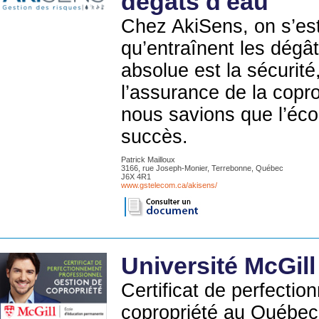
dégats d'eau
Chez AkiSens, on s’es
qu’entraînent les dégât
absolue est la sécurité,
l’assurance de la copro
nous savions que l’écou
succès.
Patrick Mailloux
3166, rue Joseph-Monier, Terrebonne, Québec
J6X 4R1
www.gstelecom.ca/akisens/
Université McGill
Certificat de perfecti
copropriété au Québec