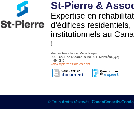
St-Pierre & Asso
Expertise en rehabilita
d’édifices résidentiels
institutionnels au Can
!
Pierre Gnocchini et René Paquin
9001 boul. de l'Acadie, suite 901, Montréal (Qc)
H4N 3H5
www.stpierreassocies.com
© Tous droits réservés, CondoConseils/Cond