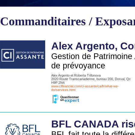
Commanditaires / Exposa
Alex Argento, Co
Gestion de Patrimoine 
de prévoyance
Alex Argento et Roberta Trifonova
2020 Route Transcanadienne, bureau 200, Dorval, Qc
H9P 2N4
www.cifinancial.com/ci-assante/ca/fr/what-we-
do/services.html
BFL CANADA risq
BFL fait toute la diffé