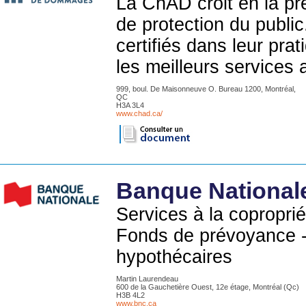
La ChAD croit en la p
de protection du publi
certifiés dans leur prat
les meilleurs services
999, boul. De Maisonneuve O. Bureau 1200, Montréal,
QC
H3A 3L4
www.chad.ca/
Banque National
Services à la copropri
Fonds de prévoyance -
hypothécaires
Martin Laurendeau
600 de la Gauchetière Ouest, 12e étage, Montréal (Qc)
H3B 4L2
www.bnc.ca