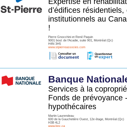
Expertise en rehabilita
d’édifices résidentiels
institutionnels au Can
!
Pierre Gnocchini et René Paquin
9001 boul. de l'Acadie, suite 901, Montréal (Qc)
H4N 3H5
www.stpierreassocies.com
Banque National
Services à la copropri
Fonds de prévoyance -
hypothécaires
Martin Laurendeau
600 de la Gauchetière Ouest, 12e étage, Montréal (Qc)
H3B 4L2
www.bnc.ca