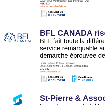
9200, boul. Métropolitain Est, Montréal (Qc)
H1K 4L2
www.acqresidentiel.ca/
BFL CANADA risq
BFL fait toute la diffé
service remarquable au
démarche éprouvée de t
Linda Collin et Patrick Beauvais
2020-2001 av.McGill College, Montréal (Qc)
J3V 0B2
www.bflcanada.ca
St-Pierre & Asso