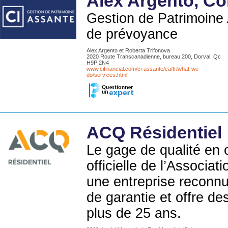
Alex Argento, Co
Gestion de Patrimoine 
de prévoyance
Alex Argento et Roberta Trifonova
2020 Route Transcanadienne, bureau 200, Dorval, Qc
H9P 2N4
www.cifinancial.com/ci-assante/ca/fr/what-we-
do/services.html
ACQ Résidentiel
Le gage de qualité en c
officielle de l’Associa
une entreprise reconnu
de garantie et offre de
plus de 25 ans.