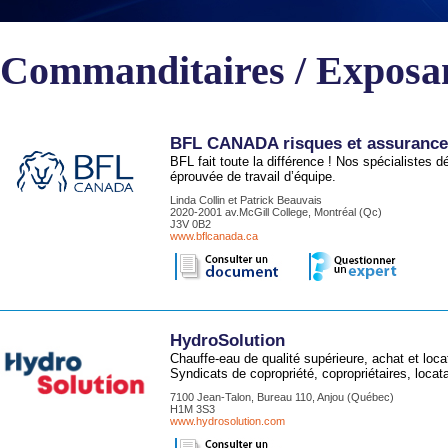
Commanditaires / Exposa
BFL CANADA risques et assurances
BFL fait toute la différence ! Nos spécialistes
éprouvée de travail d’équipe.
Linda Collin et Patrick Beauvais
2020-2001 av.McGill College, Montréal (Qc)
J3V 0B2
www.bflcanada.ca
HydroSolution
Chauffe-eau de qualité supérieure, achat et l
Syndicats de copropriété, copropriétaires, loca
7100 Jean-Talon, Bureau 110, Anjou (Québec)
H1M 3S3
www.hydrosolution.com