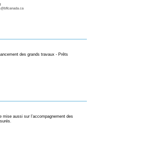
4
is@bflcanada.ca
nancement des grands travaux - Prêts
lle mise aussi sur l’accompagnement des
ssurés.