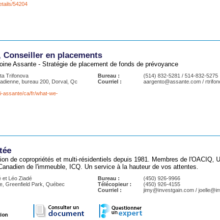
etails/54204
, Conseiller en placements
oine Assante - Stratégie de placement de fonds de prévoyance
ta Trifonova
Bureau :
(514) 832-5281 / 514-832-5275
dienne, bureau 200, Dorval, Qc
Courriel :
aargento@assante.com / rtrif
i-assante/ca/fr/what-we-
tée
tion de copropriétés et multi-résidentiels depuis 1981. Membres de l'OACIQ,
 Canadien de l'immeuble, ICQ. Un service à la hauteur de vos attentes.
é et Léo Ziadé
Bureau :
(450) 926-9966
e, Greenfield Park, Québec
Télécopieur :
(450) 926-4155
Courriel :
jimy@investgain.com / joelle@i