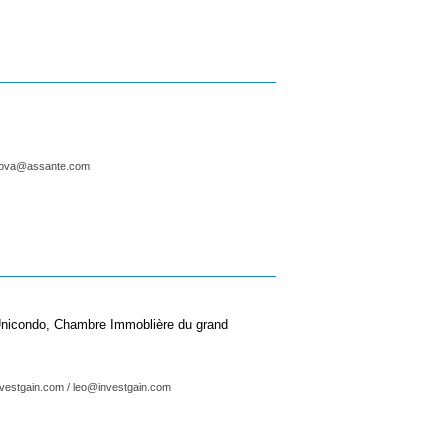
onova@assante.com
 Unicondo, Chambre Immoblière du grand
nvestgain.com / leo@investgain.com