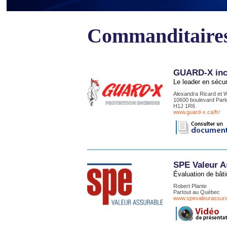
Commanditaires
GUARD-X inc
Le leader en sécur
Alexandra Ricard et W
10600 boulevard Par
H1J 1R6
www.guard-x.ca/fr/
SPE Valeur A
Évaluation de bâti
Robert Plante
Partout au Québec
www.spevaleurassur