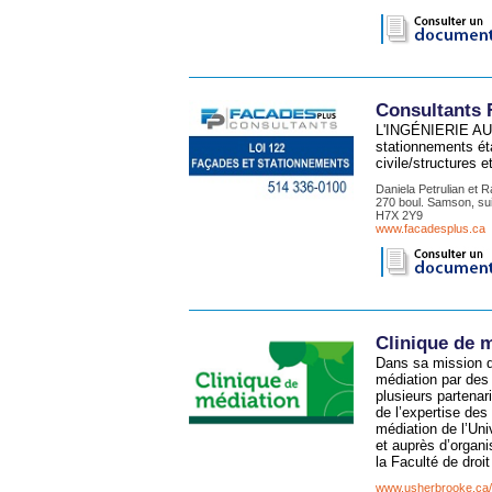
Consultants 
L'INGÉNIERIE AU 
stationnements éta
civile/structures 
Daniela Petrulian et 
270 boul. Samson, sui
H7X 2Y9
www.facadesplus.ca
Clinique de m
Dans sa mission de
médiation par des 
plusieurs partenar
de l’expertise des
médiation de l’Uni
et auprès d’organi
la Faculté de droi
www.usherbrooke.ca/c