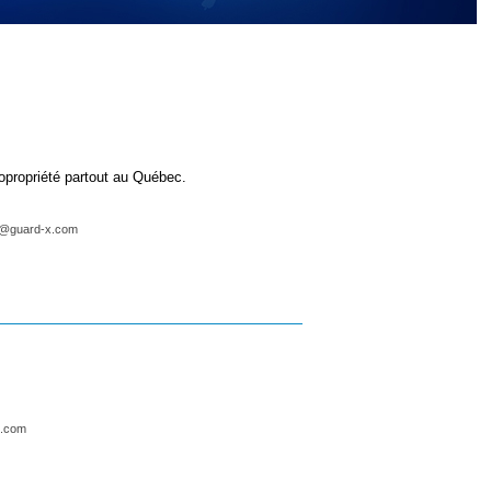
opropriété partout au Québec.
d@guard-x.com
e.com