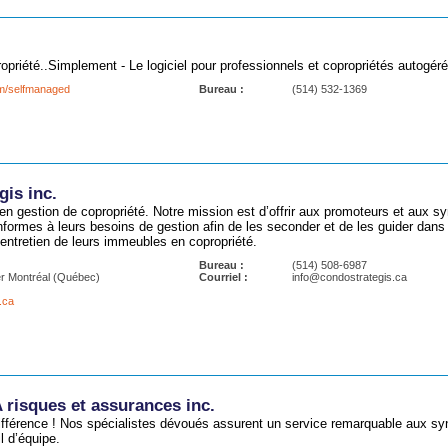
opriété..Simplement - Le logiciel pour professionnels et copropriétés autogér
om/selfmanaged
Bureau :
(514) 532-1369
is inc.
en gestion de copropriété. Notre mission est d’offrir aux promoteurs et aux s
formes à leurs besoins de gestion afin de les seconder et de les guider dans 
l’entretien de leurs immeubles en copropriété.
Bureau :
(514) 508-6987
r Montréal (Québec)
Courriel :
info@condostrategis.ca
.ca
isques et assurances inc.
différence ! Nos spécialistes dévoués assurent un service remarquable aux sy
l d’équipe.