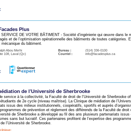
Facades Plus
SERVICE DE VOTRE BÂTIMENT - Société d’ingénierie qui œuvre dans le mar
gés et de l’optimisation opérationnelle des bâtiments de toutes catégories. El
et mécanique du bâtiment.
Ralph Abou Merhi
Bureau :
(514) 336-0100
te 108, Laval (Qc)
Courriel :
info@facadesplus.ca
édiation de l'Université de Sherbrooke
 service à la collectivité, la Faculté de droit de l’Université de Sherbrooke o
étudiants de 2e cycle (niveau maîtrise). La Clinique de médiation de l’Univer
iats issus des milieux institutionnels, coopératifs, sportifs et auprès d’organis
 programmes de prévention et règlement des différends de la Faculté de droit 
versité de Sherbrooke a développé au fil des ans plusieurs partenariats issus d
smes sans but lucratif. Ces partenaires profitent de l’expertise des programm
t de l’Université de Sherbrooke.
linique-