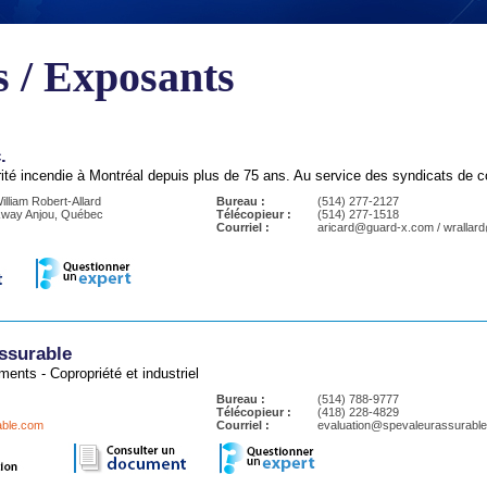
 / Exposants
.
ité incendie à Montréal depuis plus de 75 ans. Au service des syndicats de c
illiam Robert-Allard
Bureau :
(514) 277-2127
kway Anjou, Québec
Télécopieur :
(514) 277-1518
Courriel :
aricard@guard-x.com / wrallar
ssurable
ments - Copropriété et industriel
Bureau :
(514) 788-9777
Télécopieur :
(418) 228-4829
able.com
Courriel :
evaluation@spevaleurassurabl