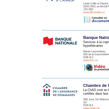
Linda Collin et Patric
2020-2001 av.McGill C
J3V 0B2
www.bflcanada.ca
Banque Natio
Services à la cop
hypothécaires
Martin Laurendeau
600 de la Gauchetièr
H3B 4L2
www.bnc.ca
Chambre de 
La ChAD croit en 
certifiés dans leur
999, boul. De Maison
QC
H3A 3L4
www.chad.ca/