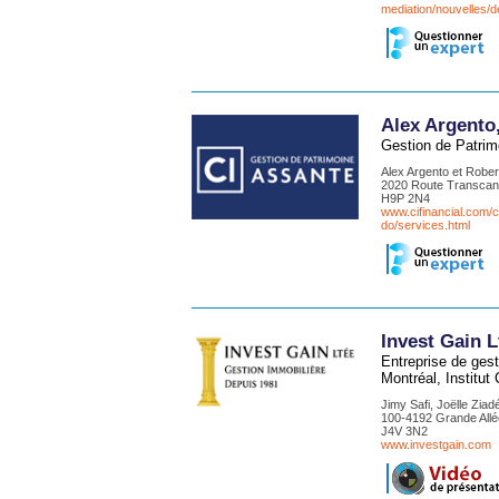
mediation/nouvelles/d
Alex Argento
Gestion de Patrim
Alex Argento et Rober
2020 Route Transcana
H9P 2N4
www.cifinancial.com/c
do/services.html
Invest Gain L
Entreprise de ges
Montréal, Institut
Jimy Safi, Joëlle Ziad
100-4192 Grande Allé
J4V 3N2
www.investgain.com