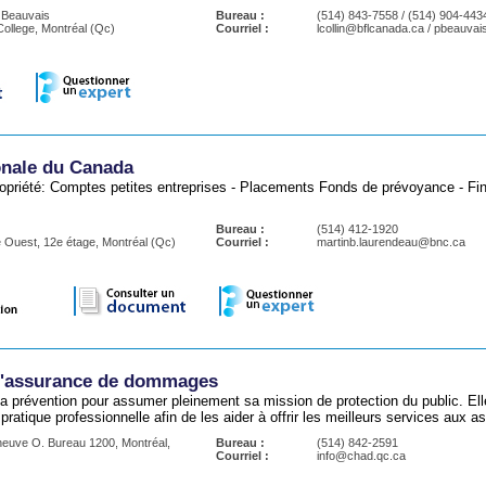
k Beauvais
Bureau :
(514) 843-7558 / (514) 904-443
ollege, Montréal (Qc)
Courriel :
lcollin@bflcanada.ca / pbeauva
nale du Canada
ropriété: Comptes petites entreprises - Placements Fonds de prévoyance - Fi
Bureau :
(514) 412-1920
e Ouest, 12e étage, Montréal (Qc)
Courriel :
martinb.laurendeau@bnc.ca
l'assurance de dommages
la prévention pour assumer pleinement sa mission de protection du public. E
 pratique professionnelle afin de les aider à offrir les meilleurs services aux a
neuve O. Bureau 1200, Montréal,
Bureau :
(514) 842-2591
Courriel :
info@chad.qc.ca