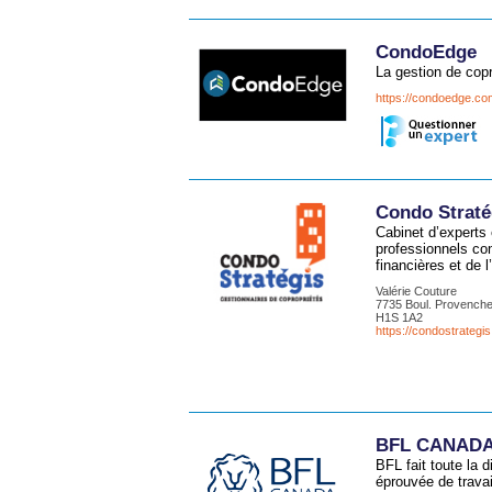
CondoEdge
La gestion de copr
https://condoedge.c
Condo Stratég
Cabinet d’experts 
professionnels con
financières et de 
Valérie Couture
7735 Boul. Provenche
H1S 1A2
https://condostrategis
BFL CANADA r
BFL fait toute la 
éprouvée de travai