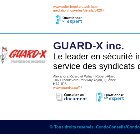
www.usherbrooke.ca/clinique-
mediation/nouvelles/details/54204
GUARD-X inc.
Le leader en sécurité 
service des syndicats 
Alexandra Ricard et William Robert-Allard
10600 boulevard Parkway Anjou, Québec
H1J 1R6
www.guard-x.ca/fr/
© Tous droits réservés, CondoConseils/Cond