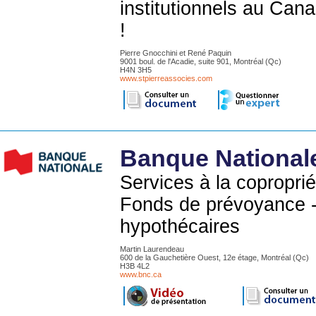
institutionnels au Can
!
Pierre Gnocchini et René Paquin
9001 boul. de l'Acadie, suite 901, Montréal (Qc)
H4N 3H5
www.stpierreassocies.com
Banque National
Services à la copropri
Fonds de prévoyance -
hypothécaires
Martin Laurendeau
600 de la Gauchetière Ouest, 12e étage, Montréal (Qc)
H3B 4L2
www.bnc.ca