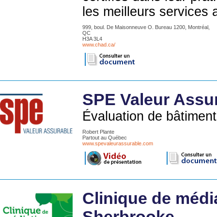
les meilleurs services
999, boul. De Maisonneuve O. Bureau 1200, Montréal,
QC
H3A 3L4
www.chad.ca/
SPE Valeur Assu
Évaluation de bâtiments
Robert Plante
Partout au Québec
www.spevaleurassurable.com
Clinique de média
Sherbrooke