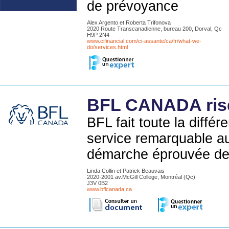
de prévoyance
Alex Argento et Roberta Trifonova
2020 Route Transcanadienne, bureau 200, Dorval, Qc
H9P 2N4
www.cifinancial.com/ci-assante/ca/fr/what-we-
do/services.html
BFL CANADA risq
BFL fait toute la diffé
service remarquable au
démarche éprouvée de t
Linda Collin et Patrick Beauvais
2020-2001 av.McGill College, Montréal (Qc)
J3V 0B2
www.bflcanada.ca