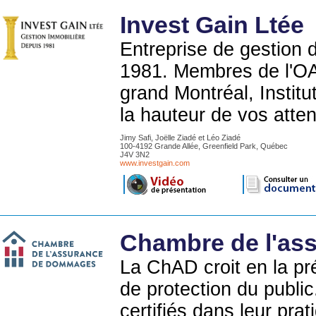
Invest Gain Ltée
Entreprise de gestion d
1981. Membres de l'O
grand Montréal, Instit
la hauteur de vos atten
Jimy Safi, Joëlle Ziadé et Léo Ziadé
100-4192 Grande Allée, Greenfield Park, Québec
J4V 3N2
www.investgain.com
Chambre de l'as
La ChAD croit en la p
de protection du publi
certifiés dans leur prat