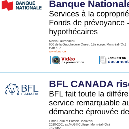
Banque National
Services à la copropri
Fonds de prévoyance -
hypothécaires
Martin Laurendeau
600 de la Gauchetière Ouest, 12e étage, Montréal (Qc)
H3B 4L2
www.bnc.ca
BFL CANADA risq
BFL fait toute la diffé
service remarquable au
démarche éprouvée de t
Linda Collin et Patrick Beauvais
2020-2001 av.McGill College, Montréal (Qc)
J3V 0B2