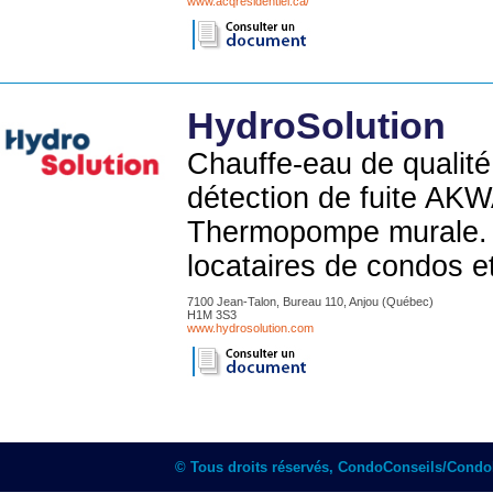
www.acqresidentiel.ca/
HydroSolution
Chauffe-eau de qualité
détection de fuite AK
Thermopompe murale. S
locataires de condos e
7100 Jean-Talon, Bureau 110, Anjou (Québec)
H1M 3S3
www.hydrosolution.com
© Tous droits réservés, CondoConseils/Cond