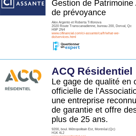
Gestion de Patrimoine 
de prévoyance
Alex Argento et Roberta Trifonova
2020 Route Transcanadienne, bureau 200, Dorval, Qc
H9P 2N4
www.cifinancial.com/ci-assante/ca/fr/what-we-
do/services.html
ACQ Résidentiel
Le gage de qualité en c
officielle de l’Associa
une entreprise reconnu
de garantie et offre de
plus de 25 ans.
9200, boul. Métropolitain Est, Montréal (Qc)
H1K 4L2