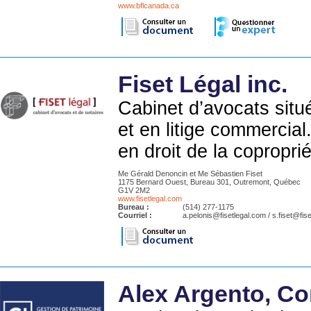
www.bflcanada.ca
Fiset Légal inc.
Cabinet d’avocats situé
et en litige commercia
en droit de la coproprié
Me Gérald Denoncin et Me Sébastien Fiset
1175 Bernard Ouest, Bureau 301, Outremont, Québec
G1V 2M2
www.fisetlegal.com
Bureau :
(514) 277-1175
Courriel :
a.pelonis@fisetlegal.com / s.fiset@fis
Alex Argento, Co