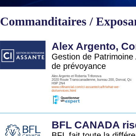
Commanditaires / Exposa
Alex Argento, Co
Gestion de Patrimoine 
de prévoyance
Alex Argento et Roberta Trifonova
2020 Route Transcanadienne, bureau 200, Dorval, Qc
H9P 2N4
www.cifinancial.com/ci-assante/ca/fr/what-we-
do/services.html
BFL CANADA risq
BFL fait toute la diffé