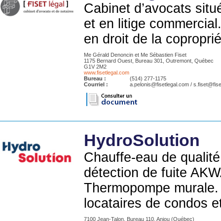
Cabinet d’avocats situé
et en litige commercia
en droit de la coproprié
Me Gérald Denoncin et Me Sébastien Fiset
1175 Bernard Ouest, Bureau 301, Outremont, Québec
G1V 2M2
www.fisetlegal.com
Bureau :
(514) 277-1175
Courriel :
a.pelonis@fisetlegal.com / s.fiset@fis
HydroSolution
Chauffe-eau de qualité
détection de fuite AK
Thermopompe murale. S
locataires de condos e
7100 Jean-Talon, Bureau 110, Anjou (Québec)