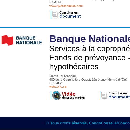
H1M 3S3
www.hydrosolution.com
Banque National
Services à la copropri
Fonds de prévoyance -
hypothécaires
Martin Laurendeau
600 de la Gauchetière Ouest, 12e étage, Montréal (Qc)
H3B 4L2
www.bnc.ca
© Tous droits réservés, CondoConseils/Cond