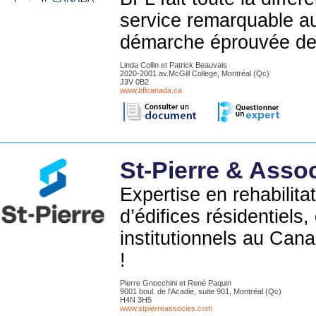
service remarquable au
démarche éprouvée de t
Linda Collin et Patrick Beauvais
2020-2001 av.McGill College, Montréal (Qc)
J3V 0B2
www.bflcanada.ca
St-Pierre & Asso
Expertise en rehabilita
d’édifices résidentiels
institutionnels au Can
!
Pierre Gnocchini et René Paquin
9001 boul. de l'Acadie, suite 901, Montréal (Qc)
H4N 3H5
www.stpierreassocies.com