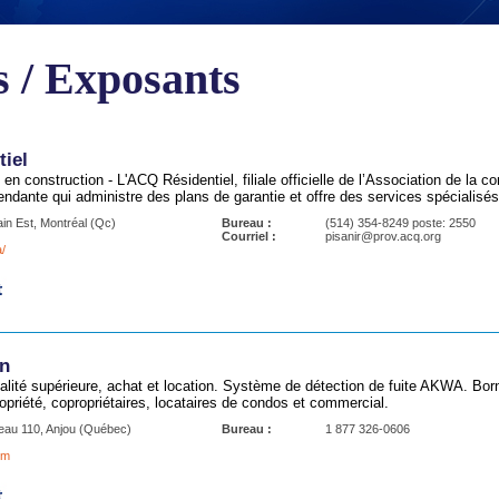
 / Exposants
iel
 en construction - L'ACQ Résidentiel, filiale officielle de l’Association de la
ndante qui administre des plans de garantie et offre des services spécialisé
ain Est, Montréal (Qc)
Bureau :
(514) 354-8249 poste: 2550
Courriel :
pisanir@prov.acq.org
/
on
alité supérieure, achat et location. Système de détection de fuite AKWA. B
priété, copropriétaires, locataires de condos et commercial.
eau 110, Anjou (Québec)
Bureau :
1 877 326-0606
om