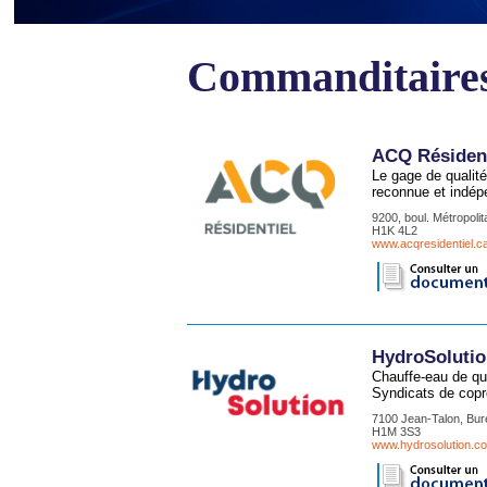
Commanditaires
ACQ Résident
Le gage de qualité
reconnue et indépe
9200, boul. Métropolit
H1K 4L2
www.acqresidentiel.ca
HydroSoluti
Chauffe-eau de qu
Syndicats de copro
7100 Jean-Talon, Bur
H1M 3S3
www.hydrosolution.c