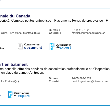
nale du Canada
ropriété: Comptes petites entreprises - Placements Fonds de prévoyance - Fi
Bureau :
(514) 412-1920
e Ouest, 12e étage, Montréal (Qc)
Courriel :
martinb.laurendeau@bnc.ca
t en bâtiment
rts-conseils offre des services de consultation professionnelle et d’inspectio
en place du carnet d'entretien.
Bureau :
1-855-595-1265
 La Prairie (Qc)
Courriel :
patrick.gautreau@nivoex.com