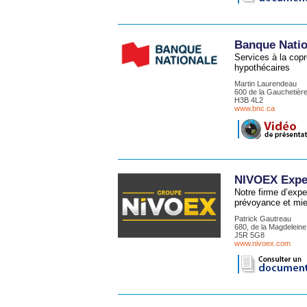
Banque Natio
Services à la cop
hypothécaires
Martin Laurendeau
600 de la Gauchetièr
H3B 4L2
www.bnc.ca
NIVOEX Exper
Notre firme d’expe
prévoyance et mie 
Patrick Gautreau
680, de la Magdeleine,
J5R 5G8
www.nivoex.com