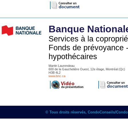
Banque National
Services à la copropri
Fonds de prévoyance -
hypothécaires
Martin Laurendeau
600 de la Gauchetière Ouest, 12e étage, Montréal (Qc)
H3B 4L2
www.bnc.ca
© Tous droits réservés, CondoConseils/Cond