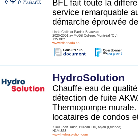
BFL fait toute la diffé
service remarquable au
démarche éprouvée de t
Linda Collin et Patrick Beauvais
2020-2001 av.McGill College, Montréal (Qc)
J3V 0B2
www.bflcanada.ca
HydroSolution
Chauffe-eau de qualité
détection de fuite AK
Thermopompe murale. S
locataires de condos e
7100 Jean-Talon, Bureau 110, Anjou (Québec)
H1M 3S3
www.hydrosolution.com