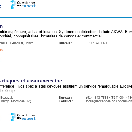
on
alité supérieure, achat et location. Système de détection de fuite AKWA. B
priété, copropriétaires, locataires de condos et commercial.
eau 110, Anjou (Québec)
Bureau :
1 877 326-0606
om
isques et assurances inc.
différence ! Nos spécialistes dévoués assurent un service remarquable aux sy
l d’équipe.
k Beauvais
Bureau :
(514) 843-7558 / (514) 904-443
ollege, Montréal (Qc)
Courriel :
lcollin@bflcanada.ca / pbeauva