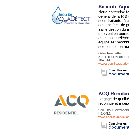
Sécurité Aqu
Notre entreprise f
général de la R.B
sous-traitants, à 
des sociétés de g
saine gestion du ri
intervention perm
assistance téléphon
équipe est reconnu
solution clé en ma
Gilles Fréchette
8-211, boul. Brien, R
J6A 0A4
www.securiteaquadet
ACQ Résident
Le gage de qualité
reconnue et indépe
9200, boul. Métropolit
H1K 4L2
www.acqresidentiel.ca