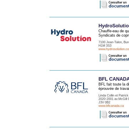
HydroSoluti
Chauffe-eau de qu
Syndicats de copro
7100 Jean-Talon, Bur
H1M 3S3
www.hydrosolution.c
BFL CANADA r
BFL fait toute la 
éprouvée de travai
Linda Collin et Patric
2020-2001 av.McGill C
J3V 0B2
www.bflcanada.ca