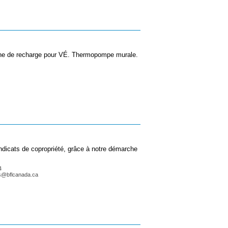
orne de recharge pour VÉ. Thermopompe murale.
ndicats de copropriété, grâce à notre démarche
4
is@bflcanada.ca