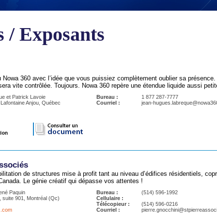
 / Exposants
Nowa 360 avec l’idée que vous puissiez complètement oublier sa présence. 
sera vite contrôlée. Toujours. Nowa 360 repère une étendue liquide aussi petit
 et Patrick Lavoie
Bureau :
1 877 287-7777
-Lafontaine Anjou, Québec
Courriel :
jean-hugues.labreque@nowa360
Associés
ilitation de structures mise à profit tant au niveau d’édifices résidentiels, co
 Canada. Le génie créatif qui dépasse vos attentes !
René Paquin
Bureau :
(514) 596-1992
, suite 901, Montréal (Qc)
Cellulaire :
Télécopieur :
(514) 596-0216
s.com
Courriel :
pierre.gnocchini@stpierreassoc