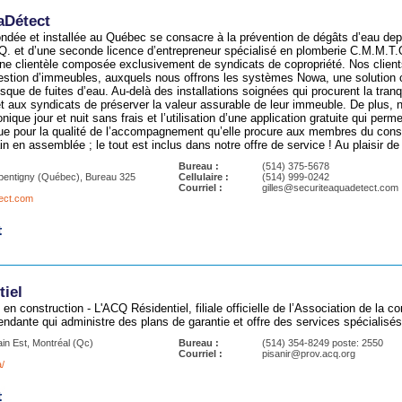
aDétect
ondée et installée au Québec se consacre à la prévention de dégâts d’eau depu
.Q. et d’une seconde licence d’entrepreneur spécialisé en plomberie C.M.M.T.Q
une clientèle composée exclusivement de syndicats de copropriété. Nos clients
estion d’immeubles, auxquels nous offrons les systèmes Nowa, une solution c
sque de fuites d’eau. Au-delà des installations soignées qui procurent la tranqui
et aux syndicats de préserver la valeur assurable de leur immeuble. De plus,
ique jour et nuit sans frais et l’utilisation d’une application gratuite qui perm
e pour la qualité de l’accompagnement qu’elle procure aux membres du conseil
in en assemblée ; le tout est inclus dans notre offre de service ! Au plaisir de
Bureau :
(514) 375-5678
epentigny (Québec), Bureau 325
Cellulaire :
(514) 999-0242
Courriel :
gilles@securiteaquadetect.com
ect.com
iel
 en construction - L'ACQ Résidentiel, filiale officielle de l’Association de la
ndante qui administre des plans de garantie et offre des services spécialisé
ain Est, Montréal (Qc)
Bureau :
(514) 354-8249 poste: 2550
Courriel :
pisanir@prov.acq.org
/