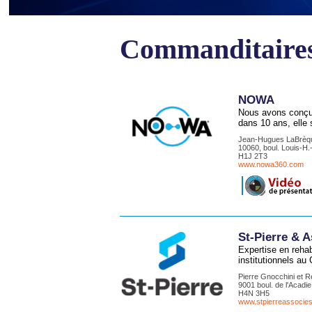
Commanditaires
NOWA
Nous avons conçu 
dans 10 ans, elle 
Jean-Hugues LaBrèque
10060, boul. Louis-H.
H1J 2T3
www.nowa360.com
St-Pierre & 
Expertise en rehab
institutionnels au
Pierre Gnocchini et 
9001 boul. de l'Acadie
H4N 3H5
www.stpierreassocie